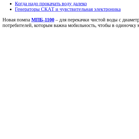
Когда надо прокачать воду далеко
Генераторы СКАТ и чувствительная электроника
Новая помпа
МПБ-1100
– для перекачки чистой воды с диамет
потребителей, которым важна мобильность, чтобы в одиночку