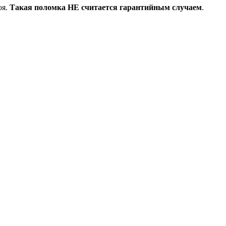
оя.
Та
кая поломка НЕ считается гарантийным случаем
.