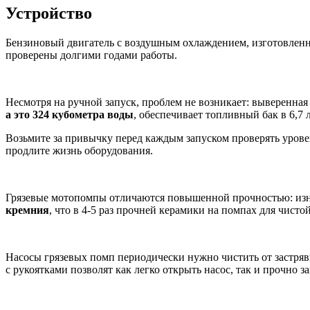
Устройство
Бензиновый двигатель с воздушным охлаждением, изготовле
проверены долгими годами работы.
Несмотря на ручной запуск, проблем не возникает: выверенная
а это
324
кубометр
а
воды
, обеспечивает топливный бак в 6,7 
Возьмите за привычку перед каждым запуском проверять уровен
продлите жизнь оборудования.
Грязевые мотопомпы отличаются повышенной прочностью: изн
кремния
, что в 4-5 раз прочней керамики на помпах для чисто
Насосы грязевых помп периодически нужно чистить от застряв
с рукоятками позволят как легко открыть насос, так и прочно з