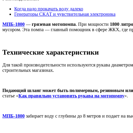
Когда надо прокачать воду далеко
Генераторы СКАТ и чувствительная электроника
МПБ-1800
—
грязевая мотопомпа
. При мощности
1800 литр
мусором. Эта помпа — главный помощник в сфере ЖКХ, где п
Технические характеристики
Для такой производительности используются рукава диаметром
строительных магазинах.
Подающий шланг может быть полимерным, резиновым или
статье «
Как правильно установить рукава на мотопомпу
».
МПБ-1800
забирает воду с глубины до 8 метров и подает на в