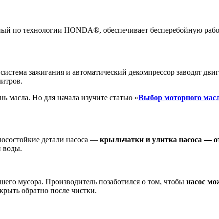
нный по технологии HONDA®, обеспечивает бесперебойную раб
 система зажигания и автоматический декомпрессор заводят двиг
литров.
ь масла. Но для начала изучите статью «
Выбор моторного мас
осостойкие детали насоса —
крыльчатки и улитка насоса — от
й воды.
шего мусора. Производитель позаботился о том, чтобы
насос мо
акрыть обратно после чистки.