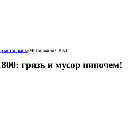
р мотопомпы
/
Мотопомпы СКАТ
00: грязь и мусор нипочем!