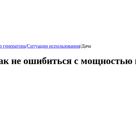
 генератора
/
Ситуации использования
/
Дача
как не ошибиться с мощностью 