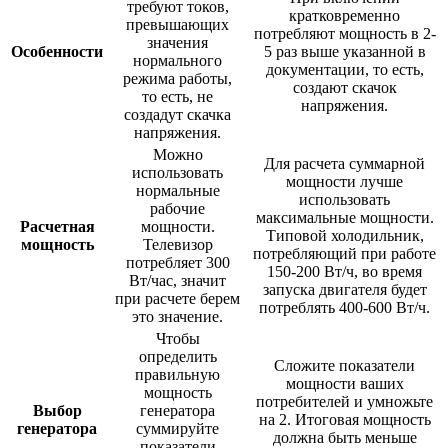
требуют токов,
кратковременно
превышающих
потребляют мощность в 2-
значения
Особенности
5 раз выше указанной в
нормального
документации, то есть,
режима работы,
создают скачок
то есть, не
напряжения.
создадут скачка
напряжения.
Можно
Для расчета суммарной
использовать
мощности лучше
нормальные
использовать
рабочие
максимальные мощности.
Расчетная
мощности.
Типовой холодильник,
мощность
Телевизор
потребляющий при работе
потребляет 300
150-200 Вт/ч, во время
Вт/час, значит
запуска двигателя будет
при расчете берем
потреблять 400-600 Вт/ч.
это значение.
Чтобы
определить
Сложите показатели
правильную
мощности ваших
мощность
потребителей и умножьте
Выбор
генератора
на 2. Итоговая мощность
генератора
суммируйте
должна быть меньше
показатели