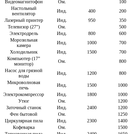
Видеомагнитофон
Ом.
100
Настольный
Инд.
400
200
вентилятор
Лазерный принтер
Инд.
950
350
Телевизор (27”)
Ом.
500
Электродрель
Инд.
800
600
Морозильная
Инд.
1000
700
камера
Холодильник
Инд.
1500
700
Компьютер (17”
Ом.
800
монитор)
Насос для грязной
Инд.
1200
800
воды
Микроволновая
Инд.
1500
1000
печь
Электрокомпрессор
Инд.
1800
1000
Утюг
Ом.
1200
Заточный станок
Инд.
2400
1200
Фен бытовой
Ом.
1250
Циркулярная пила
Инд.
2300
1400
Кофеварка
Ом.
1500
Торцовочная пила
Инд.
2400
1650