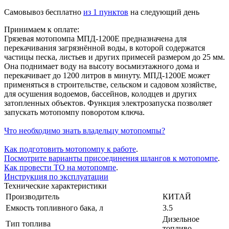
Cамовывоз бесплатно
из 1 пунктов
на следующий день
Принимаем к оплате:
Грязевая мотопомпа МПД-1200Е предназначена для
перекачивания загрязнённой воды, в которой содержатся
частицы песка, листьев и других примесей размером до 25 мм.
Она поднимает воду на высоту восьмиэтажного дома и
перекачивает до 1200 литров в минуту. МПД-1200Е может
применяться в строительстве, сельском и садовом хозяйстве,
для осушения водоемов, бассейнов, колодцев и других
затопленных объектов. Функция электрозапуска позволяет
запускать мотопомпу поворотом ключа.
Что необходимо знать владельцу мотопомпы?
Как подготовить мотопомпу к работе
.
Посмотрите варианты присоединения шлангов к мотопомпе
.
Как провести ТО на мотопомпе
.
Инструкция по эксплуатации
Технические характеристики
Производитель
КИТАЙ
Емкость топливного бака, л
3.5
Дизельное
Тип топлива
топливо