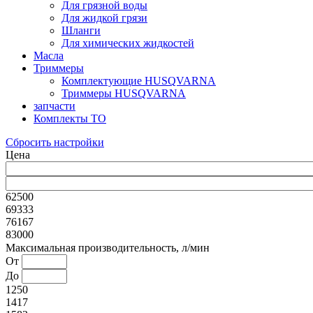
Для грязной воды
Для жидкой грязи
Шланги
Для химических жидкостей
Масла
Триммеры
Комплектующие HUSQVARNA
Триммеры HUSQVARNA
запчасти
Комплекты ТО
Сбросить настройки
Цена
62500
69333
76167
83000
Максимальная производительность, л/мин
От
До
1250
1417