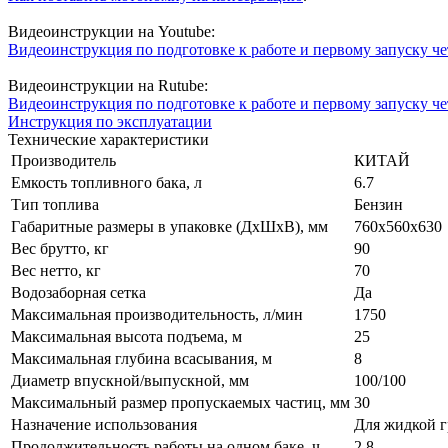
Видеоинструкции на Youtube:
Видеоинструкция по подготовке к работе и первому запуску 
Видеоинструкции на Rutube:
Видеоинструкция по подготовке к работе и первому запуску 
Инструкция по эксплуатации
Технические характеристики
Производитель
КИТАЙ
Емкость топливного бака, л
6.7
Тип топлива
Бензин
Габаритные размеры в упаковке (ДхШхВ), мм
760х560х630
Вес брутто, кг
90
Вес нетто, кг
70
Водозаборная сетка
Да
Максимальная производительность, л/мин
1750
Максимальная высота подъема, м
25
Максимальная глубина всасывания, м
8
Диаметр впускной/выпускной, мм
100/100
Максимальный размер пропускаемых частиц, мм
30
Назначение использования
Для жидкой г
Продолжительность работы на одном баке, ч
2.8