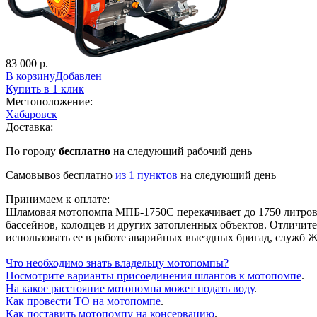
83 000 р.
В корзину
Добавлен
Купить в 1 клик
Местоположение:
Хабаровск
Доставка:
По городу
бесплатно
на следующий рабочий день
Cамовывоз бесплатно
из 1 пунктов
на следующий день
Принимаем к оплате:
Шламовая мотопомпа МПБ-1750С перекачивает до 1750 литров в
бассейнов, колодцев и других затопленных объектов. Отличите
использовать ее в работе аварийных выездных бригад, служб 
Что необходимо знать владельцу мотопомпы?
Посмотрите варианты присоединения шлангов к мотопомпе
.
На какое расстояние мотопомпа может подать воду
.
Как провести ТО на мотопомпе
.
Как поставить мотопомпу на консервацию
.