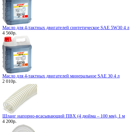
Масло для 4-тактных двигателей синтетическое SAE 5W30 4 л
4 560
р.
Масло для 4-тактных двигателей минеральное SAE 30 4 л
2 010
р.
Шланг напорно-всасывающий ПВХ (4 дюйма – 100 мм), 1 м
4 200
р.