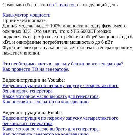
Cамовывоз бесплатно
из 1 пунктов
на следующий день
Калькулятор мощности
Принимаем к оплате:
Данная модель выдает 100% мощности на одну фазу вместо
обычных 33%. Это значит, что к УГБ-6000ЕT можно
подключать и трехфазные потребители общей мощностью до 6
кВт, и однофазные потребители мощностью до 6 кВт.
Функция электрозапуска позволяет включать генератор одним
нажатием кнопки.
Что необходимо знать владельцу бензинового генератора?
Как провести ТО на генераторе
.
Видеоинструкции на Youtube:
Видеоинструкция по первому запуску четырехтактного
бензинового генератора
.
Какое моторное масло выбрать для генератора
.
Как поставить генератор на консервацию
.
Видеоинструкции на Rutube:
Видеоинструкция по первому запуску четырехтактного
бензинового генератора
.
Какое моторное масло выбрать для генератора
.
Как поставить генератор на консервацию
.