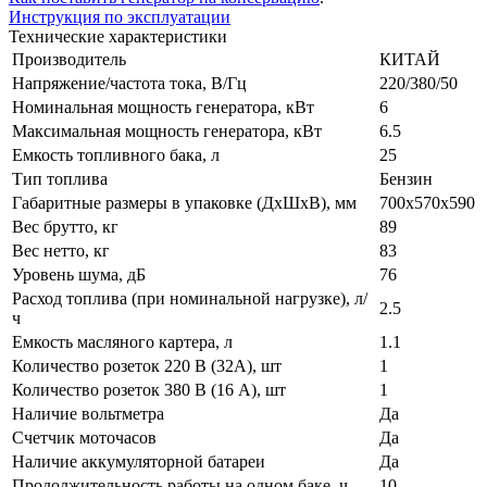
Инструкция по эксплуатации
Технические характеристики
Производитель
КИТАЙ
Напряжение/частота тока, В/Гц
220/380/50
Номинальная мощность генератора, кВт
6
Максимальная мощность генератора, кВт
6.5
Емкость топливного бака, л
25
Тип топлива
Бензин
Габаритные размеры в упаковке (ДхШхВ), мм
700х570х590
Вес брутто, кг
89
Вес нетто, кг
83
Уровень шума, дБ
76
Расход топлива (при номинальной нагрузке), л/
2.5
ч
Емкость масляного картера, л
1.1
Количество розеток 220 В (32А), шт
1
Количество розеток 380 В (16 А), шт
1
Наличие вольтметра
Да
Счетчик моточасов
Да
Наличие аккумуляторной батареи
Да
Продолжительность работы на одном баке, ч
10