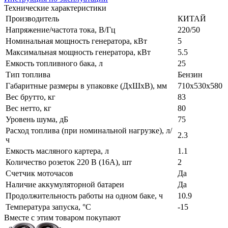
Технические характеристики
Производитель
КИТАЙ
Напряжение/частота тока, В/Гц
220/50
Номинальная мощность генератора, кВт
5
Максимальная мощность генератора, кВт
5.5
Емкость топливного бака, л
25
Тип топлива
Бензин
Габаритные размеры в упаковке (ДхШхВ), мм
710х530х580
Вес брутто, кг
83
Вес нетто, кг
80
Уровень шума, дБ
75
Расход топлива (при номинальной нагрузке), л/
2.3
ч
Емкость масляного картера, л
1.1
Количество розеток 220 В (16А), шт
2
Счетчик моточасов
Да
Наличие аккумуляторной батареи
Да
Продолжительность работы на одном баке, ч
10.9
Температура запуска, °С
-15
Вместе с этим товаром покупают