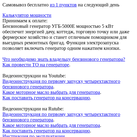
Cамовывоз бесплатно
из 1 пунктов
на следующий день
Калькулятор мощности
Принимаем к оплате:
Бензиновый генератор УГБ-5000Е мощностью 5 кВт
обеспечит энергией дачу, коттедж, торговую точку или даже
фермерское хозяйство и станет отличным помощником для
выездных ремонтных бригад. Функция электрозапуска
позволяет включать генератор одним нажатием кнопки.
Что необходимо знать владельцу бензинового генератора?
Как провести ТО на генераторе
.
Видеоинструкции на Youtube:
Видеоинструкция по первому запуску четырехтактного
бензинового генератора
.
Какое моторное масло выбрать для генератора
.
Как поставить генератор на консервацию
.
Видеоинструкции на Rutube:
Видеоинструкция по первому запуску четырехтактного
бензинового генератора
.
Какое моторное масло выбрать для генератора
.
Как поставить генератор на консервацию
.
Инструкция по эксплуатации