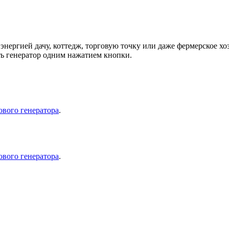
нергией дачу, коттедж, торговую точку или даже фермерское х
ть генератор одним нажатием кнопки.
ового генератора
.
ового генератора
.