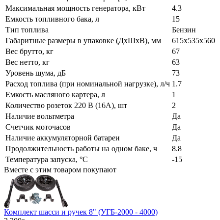
Максимальная мощность генератора, кВт
4.3
Емкость топливного бака, л
15
Тип топлива
Бензин
Габаритные размеры в упаковке (ДхШхВ), мм
615х535х560
Вес брутто, кг
67
Вес нетто, кг
63
Уровень шума, дБ
73
Расход топлива (при номинальной нагрузке), л/ч
1.7
Емкость масляного картера, л
1
Количество розеток 220 В (16А), шт
2
Наличие вольтметра
Да
Счетчик моточасов
Да
Наличие аккумуляторной батареи
Да
Продолжительность работы на одном баке, ч
8.8
Температура запуска, °С
-15
Вместе с этим товаром покупают
Комплект шасси и ручек 8" (УГБ-2000 - 4000)