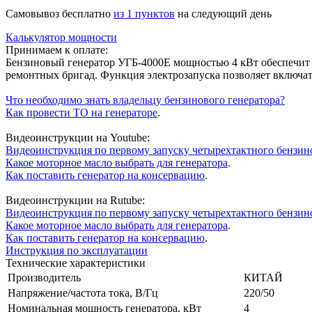
Cамовывоз бесплатно
из 1 пунктов
на следующий день
Калькулятор мощности
Принимаем к оплате:
Бензиновый генератор УГБ-4000Е мощностью 4 кВт обеспечит э
ремонтных бригад. Функция электрозапуска позволяет включа
Что необходимо знать владельцу бензинового генератора?
Как провести ТО на генераторе
.
Видеоинструкции на Youtube:
Видеоинструкция по первому запуску четырехтактного бензин
Какое моторное масло выбрать для генератора
.
Как поставить генератор на консервацию
.
Видеоинструкции на Rutube:
Видеоинструкция по первому запуску четырехтактного бензин
Какое моторное масло выбрать для генератора
.
Как поставить генератор на консервацию
.
Инструкция по эксплуатации
Технические характеристики
Производитель
КИТАЙ
Напряжение/частота тока, В/Гц
220/50
Номинальная мощность генератора, кВт
4