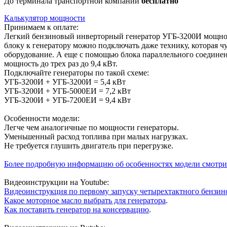
До терминала транспортной компании
бесплатно
Калькулятор мощности
Принимаем к оплате:
Легкий бензиновый инверторный генератор УГБ-3200И мощность
блоку к генератору можно подключать даже технику, которая ч
оборудование. А еще с помощью блока параллельного соедине
мощность до трех раз до 9,4 кВт.
Подключайте генераторы по такой схеме:
УГБ-3200И + УГБ-3200И = 5,4 кВт
УГБ-3200И + УГБ-5000ЕИ = 7,2 кВт
УГБ-3200И + УГБ-7200ЕИ = 9,4 кВт
Особенности модели:
Легче чем аналогичные по мощности генераторы.
Уменьшенный расход топлива при малых нагрузках.
Не требуется глушить двигатель при перегрузке.
Более подробную информацию об особенностях модели смотрите
Видеоинструкции на Youtube:
Видеоинструкция по первому запуску четырехтактного бензин
Какое моторное масло выбрать для генератора
.
Как поставить генератор на консервацию
.