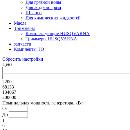
Для грязной воды
Для жидкой грязи
Шланги
Для химических жидкостей
Масла
Триммеры
Комплектующие HUSQVARNA
Триммеры HUSQVARNA
запчасти
Комплекты ТО
Сбросить настройки
Цена
2200
68133
134067
200000
Номинальная мощность генератора, кВт
От
До
1
6