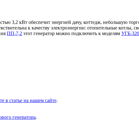
ю 3,2 кВт обеспечит энергией дачу, коттедж, небольшую торго
увствительна к качеству электроэнергии: отопительные котлы, 
ния
ПП-7,2
этот генератор можно подключить к моделям
УГБ-32
 в статье на нашем сайте
.
ового генератора
.