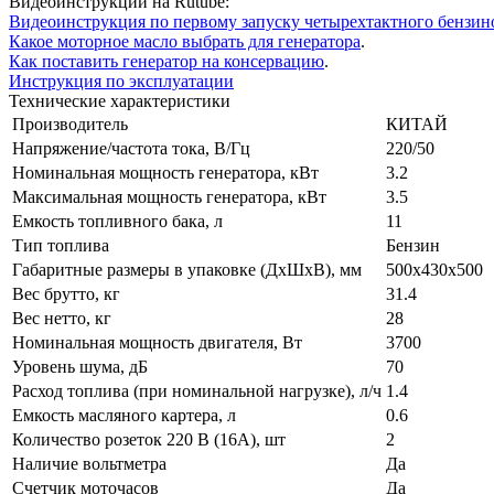
Видеоинструкции на Rutube:
Видеоинструкция по первому запуску четырехтактного бензин
Какое моторное масло выбрать для генератора
.
Как поставить генератор на консервацию
.
Инструкция по эксплуатации
Технические характеристики
Производитель
КИТАЙ
Напряжение/частота тока, В/Гц
220/50
Номинальная мощность генератора, кВт
3.2
Максимальная мощность генератора, кВт
3.5
Емкость топливного бака, л
11
Тип топлива
Бензин
Габаритные размеры в упаковке (ДхШхВ), мм
500х430х500
Вес брутто, кг
31.4
Вес нетто, кг
28
Номинальная мощность двигателя, Вт
3700
Уровень шума, дБ
70
Расход топлива (при номинальной нагрузке), л/ч
1.4
Емкость масляного картера, л
0.6
Количество розеток 220 В (16А), шт
2
Наличие вольтметра
Да
Счетчик моточасов
Да