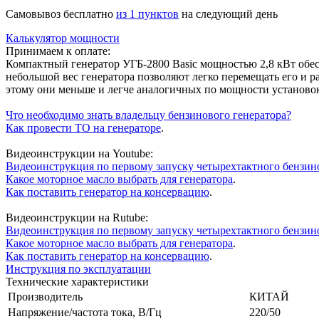
Cамовывоз бесплатно
из 1 пунктов
на следующий день
Калькулятор мощности
Принимаем к оплате:
Компактный генератор УГБ-2800 Basic мощностью 2,8 кВт обес
небольшой вес генератора позволяют легко перемещать его и р
этому они меньше и легче аналогичных по мощности установок.
Что необходимо знать владельцу бензинового генератора?
Как провести ТО на генераторе
.
Видеоинструкции на Youtube:
Видеоинструкция по первому запуску четырехтактного бензин
Какое моторное масло выбрать для генератора
.
Как поставить генератор на консервацию
.
Видеоинструкции на Rutube:
Видеоинструкция по первому запуску четырехтактного бензин
Какое моторное масло выбрать для генератора
.
Как поставить генератор на консервацию
.
Инструкция по эксплуатации
Технические характеристики
Производитель
КИТАЙ
Напряжение/частота тока, В/Гц
220/50