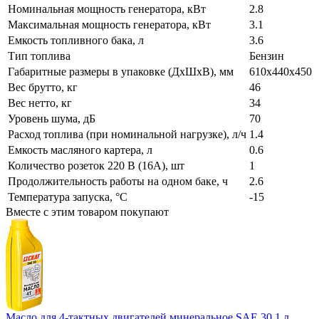
Номинальная мощность генератора, кВт
2.8
Максимальная мощность генератора, кВт
3.1
Емкость топливного бака, л
3.6
Тип топлива
Бензин
Габаритные размеры в упаковке (ДхШхВ), мм
610х440х450
Вес брутто, кг
46
Вес нетто, кг
34
Уровень шума, дБ
70
Расход топлива (при номинальной нагрузке), л/ч
1.4
Емкость масляного картера, л
0.6
Количество розеток 220 В (16А), шт
1
Продолжительность работы на одном баке, ч
2.6
Температура запуска, °С
-15
Вместе с этим товаром покупают
Масло для 4-тактных двигателей минеральное SAE 30 1 л