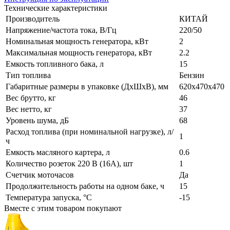
Технические характеристики
Производитель
КИТАЙ
Напряжение/частота тока, В/Гц
220/50
Номинальная мощность генератора, кВт
2
Максимальная мощность генератора, кВт
2.2
Емкость топливного бака, л
15
Тип топлива
Бензин
Габаритные размеры в упаковке (ДхШхВ), мм
620х470х470
Вес брутто, кг
46
Вес нетто, кг
37
Уровень шума, дБ
68
Расход топлива (при номинальной нагрузке), л/
1
ч
Емкость масляного картера, л
0.6
Количество розеток 220 В (16А), шт
1
Счетчик моточасов
Да
Продолжительность работы на одном баке, ч
15
Температура запуска, °С
-15
Вместе с этим товаром покупают