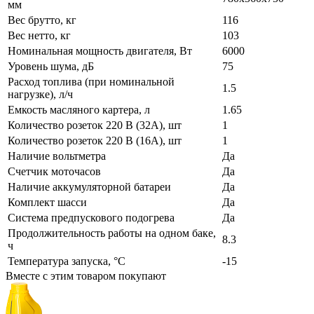
мм
Вес брутто, кг
116
Вес нетто, кг
103
Номинальная мощность двигателя, Вт
6000
Уровень шума, дБ
75
Расход топлива (при номинальной
1.5
нагрузке), л/ч
Емкость масляного картера, л
1.65
Количество розеток 220 В (32А), шт
1
Количество розеток 220 В (16А), шт
1
Наличие вольтметра
Да
Счетчик моточасов
Да
Наличие аккумуляторной батареи
Да
Комплект шасси
Да
Система предпускового подогрева
Да
Продолжительность работы на одном баке,
8.3
ч
Температура запуска, °С
-15
Вместе с этим товаром покупают