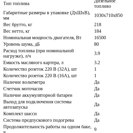
Дизельное
Тип топлива
топливо
Габаритные размеры в упаковке (ДхШхВ),
1030х710х850
мм
Вес брутто, кг
218
Вес нетто, кг
184
Номинальная мощность двигателя, Вт
16500
Уровень шума, дБ
80
Расход топлива (при номинальной
3.9
нагрузке), л/ч
Емкость масляного картера, л
3.2
Количество розеток 220 В (32А), шт
1
Количество розеток 220 В (16А), шт
1
Наличие вольтметра
Да
Счетчик моточасов
Да
Наличие аккумуляторной батареи
Да
Выход для подключения системы
Да
автозапуска
Комплект шасси
Да
Система предпускового подогрева
Да
Продолжительность работы на одном баке,
9
ч