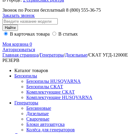
Звонок по России бесплатный
8 (800)
555-36-75
Заказать звонок
В карточках товара
В статьях
Моя корзина
0
Авторизоваться
Главная страница
/
Генераторы
/
Дизельные
/
СКАТ УГД-12000E
РЕЗЕРВ
Каталог товаров
Бензопилы
Бензопилы HUSQVARNA
Бензопилы СКАТ
Комплектующие СКАТ
Комплектующие HUSQVARNA
Генераторы
Бензиновые
Дизельные
Сварочные
Блоки автозапуска
Колёса для генераторов