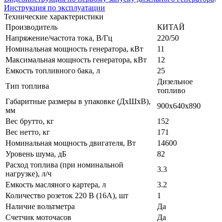
Инструкция по эксплуатации
Технические характеристики
Производитель
КИТАЙ
Напряжение/частота тока, В/Гц
220/50
Номинальная мощность генератора, кВт
11
Максимальная мощность генератора, кВт
12
Емкость топливного бака, л
25
Дизельное
Тип топлива
топливо
Габаритные размеры в упаковке (ДхШхВ),
900х640х890
мм
Вес брутто, кг
152
Вес нетто, кг
171
Номинальная мощность двигателя, Вт
14600
Уровень шума, дБ
82
Расход топлива (при номинальной
3.3
нагрузке), л/ч
Емкость масляного картера, л
3.2
Количество розеток 220 В (16А), шт
1
Наличие вольтметра
Да
Счетчик моточасов
Да