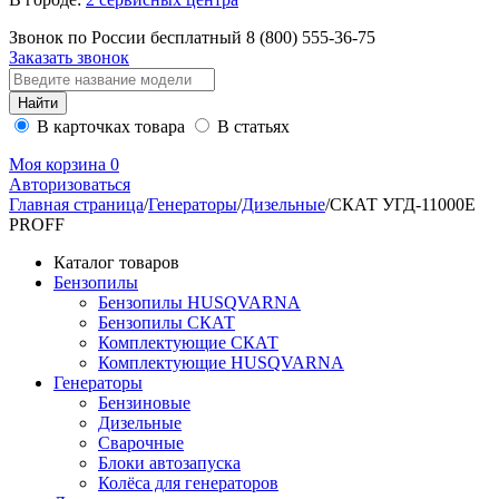
Звонок по России бесплатный
8 (800)
555-36-75
Заказать звонок
В карточках товара
В статьях
Моя корзина
0
Авторизоваться
Главная страница
/
Генераторы
/
Дизельные
/
СКАТ УГД-11000Е
PROFF
Каталог товаров
Бензопилы
Бензопилы HUSQVARNA
Бензопилы СКАТ
Комплектующие СКАТ
Комплектующие HUSQVARNA
Генераторы
Бензиновые
Дизельные
Сварочные
Блоки автозапуска
Колёса для генераторов