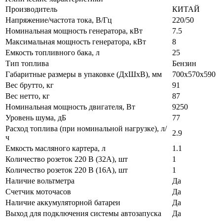
Производитель
КИТАЙ
Напряжение/частота тока, В/Гц
220/50
Номинальная мощность генератора, кВт
7.5
Максимальная мощность генератора, кВт
8
Емкость топливного бака, л
25
Тип топлива
Бензин
Габаритные размеры в упаковке (ДхШхВ), мм
700х570х590
Вес брутто, кг
91
Вес нетто, кг
87
Номинальная мощность двигателя, Вт
9250
Уровень шума, дБ
77
Расход топлива (при номинальной нагрузке), л/
2.9
ч
Емкость масляного картера, л
1.1
Количество розеток 220 В (32А), шт
1
Количество розеток 220 В (16А), шт
1
Наличие вольтметра
Да
Счетчик моточасов
Да
Наличие аккумуляторной батареи
Да
Выход для подключения системы автозапуска
Да