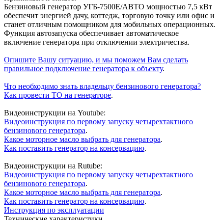
Бензиновый генератор УГБ-7500Е/АВТО мощностью 7,5 кВт
обеспечит энергией дачу, коттедж, торговую точку или офис и
станет отличным помощником для мобильных операционных.
Функция автозапуска обеспечивает автоматическое
включение генератора при отключении электричества.
Опишите Вашу ситуацию, и мы поможем Вам сделать
правильное подключение генератора к объекту
.
Что необходимо знать владельцу бензинового генератора?
Как провести ТО на генераторе
.
Видеоинструкции на Youtube:
Видеоинструкция по первому запуску четырехтактного
бензинового генератора
.
Какое моторное масло выбрать для генератора
.
Как поставить генератор на консервацию
.
Видеоинструкции на Rutube:
Видеоинструкция по первому запуску четырехтактного
бензинового генератора
.
Какое моторное масло выбрать для генератора
.
Как поставить генератор на консервацию
.
Инструкция по эксплуатации
Технические характеристики