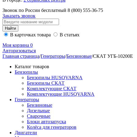
Звонок по России бесплатный
8 (800)
555-36-75
Заказать звонок
В карточках товара
В статьях
Моя корзина
0
Авторизоваться
Главная страница
/
Генераторы
/
Бензиновые
/
СКАТ УГБ-10200Е
Каталог товаров
Бензопилы
Бензопилы HUSQVARNA
Бензопилы СКАТ
Комплектующие СКАТ
Комплектующие HUSQVARNA
Генераторы
Бензиновые
Дизельные
Сварочные
Блоки автозапуска
Колёса для генераторов
Двигатели