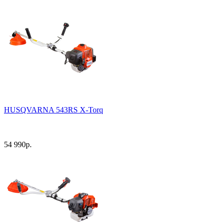
HUSQVARNA 543RS X-Torq
54 990
р.