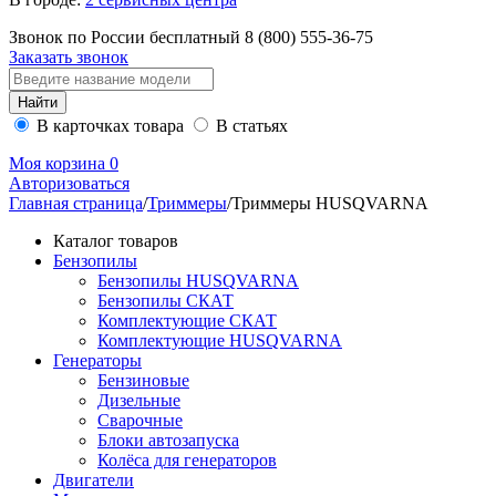
Звонок по России бесплатный
8 (800)
555-36-75
Заказать звонок
В карточках товара
В статьях
Моя корзина
0
Авторизоваться
Главная страница
/
Триммеры
/
Триммеры HUSQVARNA
Каталог товаров
Бензопилы
Бензопилы HUSQVARNA
Бензопилы СКАТ
Комплектующие СКАТ
Комплектующие HUSQVARNA
Генераторы
Бензиновые
Дизельные
Сварочные
Блоки автозапуска
Колёса для генераторов
Двигатели